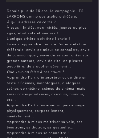
Depuis plus de 15 ans, la compagnie LES
LARRONS donne des ateliers-théâtre.
À qui s'adresse ce cours ?
À tous ! Initiés, non-initiés, jeunes ou plus
âgés, étudiants et maîtres !
L’unique critère doit être l’envie !
Envie d’apprendre l’art de l’interprétation
théâtrale, envie de mieux se connaître, envie
de communiquer, envie de se confronter aux
grands auteurs, envie de rire, de pleurer
peut-être, de s’oublier sûrement…
Que va-t-on faire à ces cours ?
Apprendre l’art d’interpréter et de dire un
texte ! Poèmes, monologues, dialogues,
scènes de théâtre, scènes de cinéma, mais
aussi correspondances, discours, humour,
etc…
Apprendre l’art d’incarner un personnage,
physiquement, corporellement,
mentalement…
Apprendre à mieux maîtriser sa voix, ses
émotions, sa diction, sa gestuelle…
Apprendre à mieux se connaître !