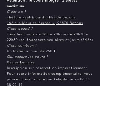
Attention : le cours intègre 12 élèves
maximum.
C'est où ?
Théâtre Paul-Eluard (TPE) de Bezons
162 rue Maurice Berteaux, 95870 Bezons
C'est quand ?
Tous les lundis de 18h à 20h ou de 20h30 à
22h30 (sauf vacances scolaires et jours fériés)
C'est combien ?
Un forfait annuel de 250 €
Qui assure les cours ?
Xavier Lemaire
Inscription sur réservation impérativement
Pour toute information complémentaire, vous
pouvez nous joindre par téléphone au
06 11
38 97 11
.
S’inscrire