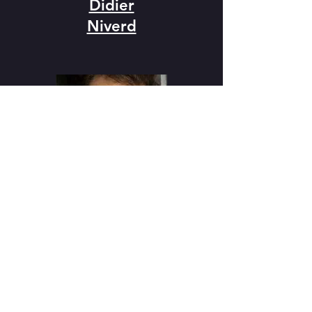
Didier
Niverd
Photo : /
Manuel
Olinger