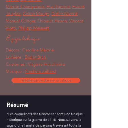
Marion Champenois
,
Eva Dumont
,
Franck
Jouglas
,
Céline Mauge
,
Didier Niverd
,
Manuel Olinger
,
Thibault Pinson
,
Vincent
Viotti
,
Philipp Weissert
Équipe technique
Décors :
Caroline Mexme
Lumière :
Didier Brun
Costumes :
Virginie Houdinière
Musique :
Fredéric Jaillard
Télécharger le dossier artistique
Résumé
"Les coquelicots des tranchées" sont une fresque
historique sur la guerre de 14-18. Nous suivons la
saga d¹une famille de paysans traversant toute la