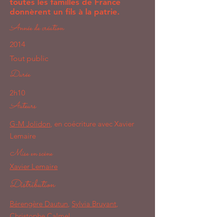
toutes les familles de France
donnèrent un fils à la patrie.
Année de création
2014
Tout public
Durée
2h10
Auteurs
G-M Jolidon
, en coécriture avec Xavier
Lemaire
Mise en scène
Xavier Lemaire
Distribution
Bérengère Dautun
,
Sylvia Bruyant
,
Christophe Calmel
,