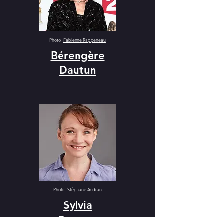
Photo :
Fabienne Rappeneau
Bérengère
Dautun
Photo :
Stéphane Audran
Sylvia