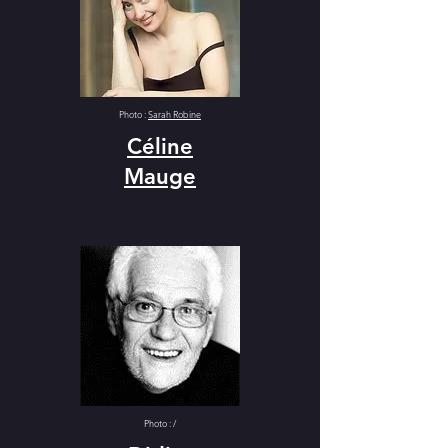
Photo :
Sarah Robine
Céline
Mauge
Photo : /