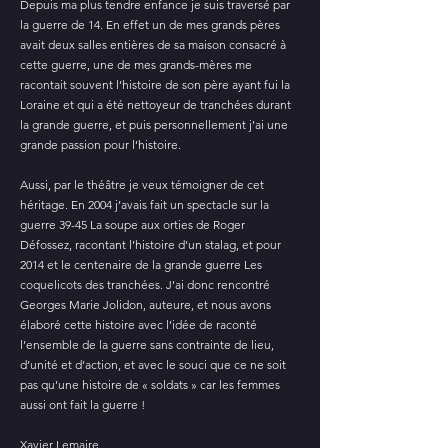
Depuis ma plus tendre enfance je suis traversé par
la guerre de 14. En effet un de mes grands pères
avait deux salles entières de sa maison consacré à
cette guerre, une de mes grands-mères me
racontait souvent l’histoire de son père ayant fui la
Loraine et qui a été nettoyeur de tranchées durant
la grande guerre, et puis personnellement j’ai une
grande passion pour l’histoire.
Aussi, par le théâtre je veux témoigner de cet
héritage. En 2004 j’avais fait un spectacle sur la
guerre 39-45 La soupe aux orties de Roger
Défossez, racontant l’histoire d’un stalag, et pour
2014 et le centenaire de la grande guerre Les
coquelicots des tranchées. J’ai donc rencontré
Georges Marie Jolidon, auteure, et nous avons
élaboré cette histoire avec l’idée de raconté
l’ensemble de la guerre sans contrainte de lieu,
d’unité et d’action, et avec le souci que ce ne soit
pas qu’une histoire de « soldats » car les femmes
aussi ont fait la guerre !
Xavier Lemaire