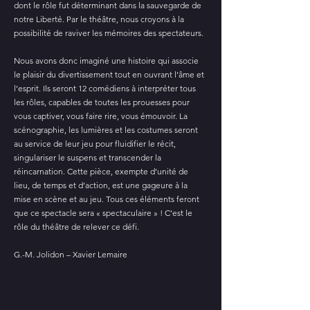
dont le rôle fut déterminant dans la sauvegarde de
notre Liberté. Par le théâtre, nous croyons à la
possibilité de raviver les mémoires des spectateurs.
Nous avons donc imaginé une histoire qui associe
le plaisir du divertissement tout en ouvrant l’âme et
l’esprit. Ils seront 12 comédiens à interpréter tous
les rôles, capables de toutes les prouesses pour
vous captiver, vous faire rire, vous émouvoir. La
scénographie, les lumières et les costumes seront
au service de leur jeu pour fluidifier le récit,
singulariser le suspens et transcender la
réincarnation. Cette pièce, exempte d’unité de
lieu, de temps et d’action, est une gageure à la
mise en scène et au jeu. Tous ces éléments feront
que ce spectacle sera « spectaculaire » ! C’est le
rôle du théâtre de relever ce défi.
G.-M. Jolidon – Xavier Lemaire