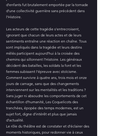
d’enfants fut brutalement emportée par la tornade
d’une collectivité guerrière sans précédent dans
l’Histoire.
Les acteurs de cette tragédie s’entrecroisent,
ignorant que chacun de leurs actes et de leurs
sentiments entraîne une réaction en chaîne. Tous
sont impliqués dans la tragédie et leurs destins
mêlés participent aujourd’hui à la croisée des
chemins qui sillonnent l’Histoire. Les généraux
décident des batailles, les soldats la font et les
femmes subissent l’épreuve avec stoïcisme.
Comment survivre à quatre ans, trois mois et onze
jours de carnage, sans que des changements
interviennent sur les mentalités et les traditions ?
Sans juger ni absoudre les comportements de cet
échantillon d’humanité, Les Coquelicots des
tranchées, épopée des temps modernes, est un
sujet fort, digne d’intérêt et plus que jamais
d’actualité.
Le rôle du théâtre est de constater et d’éclairer des
moments historiques, pour redonner vie à ceux