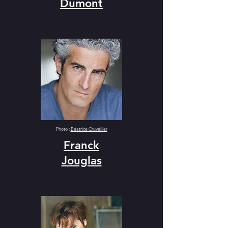
Dumont
Photo :
Béatrice Cruveiller
Franck
Jouglas