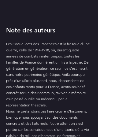
Note des auteurs
Les Coquelicots des Tranchées est la fresque d’une
guerre, celle de
1914-1918
, où, durant quatre
années de combats ininterrompus, toutes les
familles de France donnèrent un fils à la patrie. De
génération en génération, ce sacrifice s’est inscrit
dans notre patrimoine génétique. Voilà pourquoi
près d’un siècle plus tard, nous, descendants de
ces enfants morts pour la France, avons souhaité
concrétiser un désir commun, raviver la mémoire
d’un passé oublié ou méconnu, par la
représentation théâtrale.
Nous ne prétendons pas faire œuvre d’historiens,
bien que nous appuyant sur des documents
concrets et des faits réels. Notre attention s’est
portée sur les conséquences d’une tuerie où la vie
paisible de millions d’hommes, de femmes et