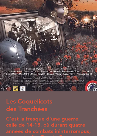
Les Coquelicots
des Tranchées
C'est la fresque d'une guerre,
celle de 14‐18, où durant quatre
années de combats ininterrompus,