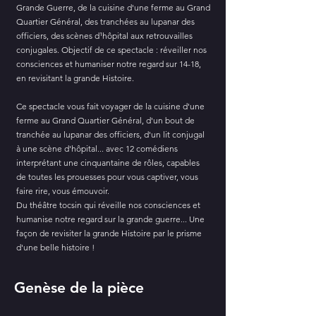
Grande Guerre, de la cuisine d'une ferme au Grand
Quartier Général, des tranchées au lupanar des
officiers, des scènes d¹hôpital aux retrouvailles
conjugales. Objectif de ce spectacle : réveiller nos
consciences et humaniser notre regard sur 14-18,
en revisitant la grande Histoire.
Ce spectacle vous fait voyager de la cuisine d'une
ferme au Grand Quartier Général, d'un bout de
tranchée au lupanar des officiers, d'un lit conjugal
à une scène d'hôpital... avec 12 comédiens
interprétant une cinquantaine de rôles, capables
de toutes les prouesses pour vous captiver, vous
faire rire, vous émouvoir.
Du théâtre tocsin qui réveille nos consciences et
humanise notre regard sur la grande guerre... Une
façon de revisiter la grande Histoire par le prisme
d'une belle histoire !
Genèse de la pièce